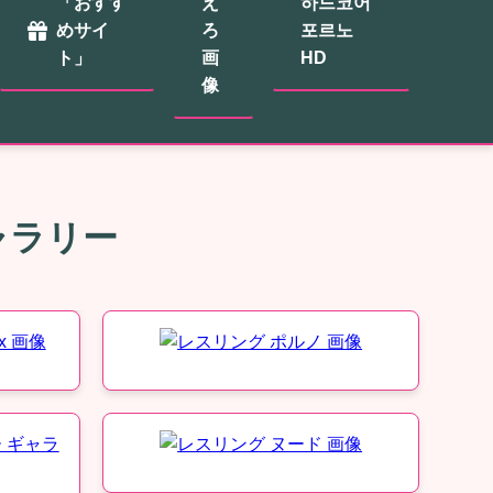
「おすす
え
하드코어
めサイ
ろ
포르노
ト」
画
HD
像
ャラリー